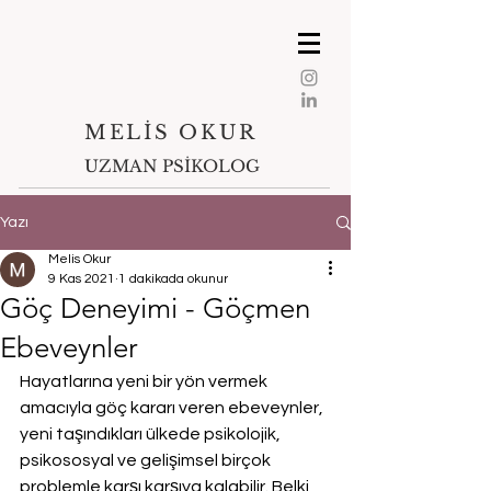
MELİS OKUR​​
UZMAN PSİKOLOG
Yazı
Melis Okur
9 Kas 2021
1 dakikada okunur
Göç Deneyimi - Göçmen
Ebeveynler
Hayatlarına yeni bir yön vermek 
amacıyla göç kararı veren ebeveynler, 
yeni taşındıkları ülkede psikolojik, 
psikososyal ve gelişimsel birçok 
problemle karşı karşıya kalabilir. Belki 