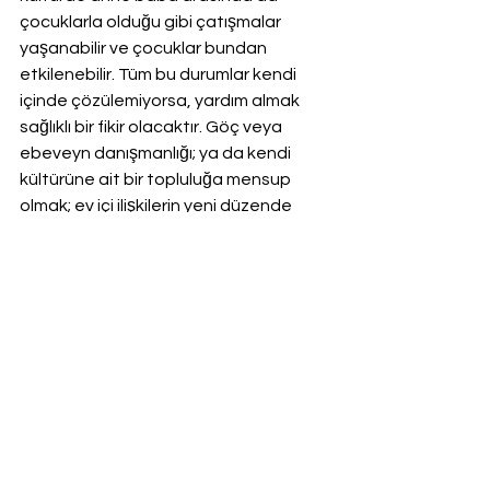
çocuklarla olduğu gibi çatışmalar 
yaşanabilir ve çocuklar bundan 
etkilenebilir. Tüm bu durumlar kendi 
içinde çözülemiyorsa, yardım almak 
sağlıklı bir fikir olacaktır. Göç veya 
ebeveyn danışmanlığı; ya da kendi 
kültürüne ait bir topluluğa mensup 
olmak; ev içi ilişkilerin yeni düzende 
sağlıklı bir şekilde ilerlemesine yardımcı 
olur. 
Hepsini Gör
Son Yazılar