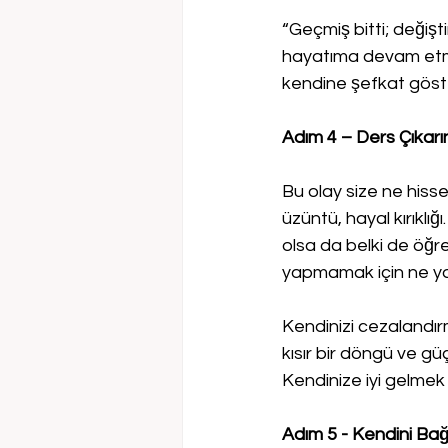
“Geçmiş bitti; değiş
hayatıma devam etmeme
kendine şefkat göste
Adım 4 – Ders Çıkarı
Bu olay size ne hiss
üzüntü, hayal kırıklı
olsa da belki de öğre
yapmamak için ne yap
Kendinizi cezalandı
kısır bir döngü ve gü
Kendinize iyi gelmek i
Adım 5 - Kendini B