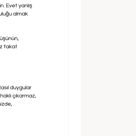
. Evet yanlış 
uluğu almak 
düşünün, 
z fakat 
asıl duygular 
haklı çıkarmaz, 
izde, 