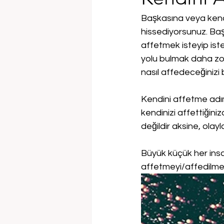
Başkasına veya kendi
hissediyorsunuz. Başk
affetmek isteyip iste
yolu bulmak daha zor
nasıl affedeceğinizi 
Kendini affetme adıml
kendinizi affettiğin
değildir aksine, olay
Büyük küçük her insa
affetmeyi/affedilmey