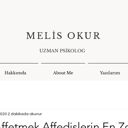
MELİS OKUR​​
UZMAN PSİKOLOG
Hakkımda
About Me
Yazılarım
2020
2 dakikada okunur
ffetmek Affedişlerin En Z