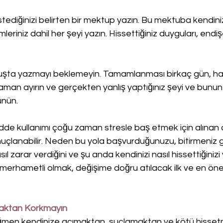
tediğinizi belirten bir mektup yazın. Bu mektuba kendiniz
iniz dahil her şeyi yazın. Hissettiğiniz duyguları, endişel
uşta yazmayı beklemeyin. Tamamlanması birkaç gün, hat
zaman ayırın ve gerçekten yanlış yaptığınız şeyi ve bunun 
ünün.
dde kullanımı çoğu zaman stresle baş etmek için alınan a
nuçlanabilir. Neden bu yola başvurduğunuzu, bitirmeniz ge
asıl zarar verdiğini ve şu anda kendinizi nasıl hissettiğinizi 
merhametli olmak, değişime doğru atılacak ilk ve en öne
maktan Korkmayın
ğmen kendinize acımaktan, suçlamaktan ve kötü hisse