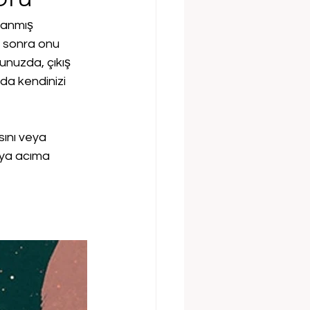
tanmış 
e sonra onu 
unuzda, çıkış 
da kendinizi 
sını veya 
eya acıma 