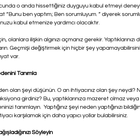
cunda o anda hissettiğiniz duyguyu kabul etmeyi deneyin
kat “Bunu ben yaptım; Ben sorumluyum. ” diyerek soruml
unuzu kabul etmenize yardımcı olacaktır. 
n, olanlara ilişkin algınızı açmanız gerekir. Yaptıklarınızı 
arın. Geçmişi değiştirmek için hiçbir şey yapamayabilirsini
yat var. 
denini Tanımla
 olan şeyi düşünün. O an ihtiyacınız olan şey neydi? N
ksiyona girdiniz? Bu, yaptıklarınıza mazeret olmaz veya 
zi tanımlayın.  Yaptığınız şeyi neden yaptığınızı bildiğin
yacı karşılamak için daha yapıcı yollar bulabilirsiniz.
ğışladığınızı Söyleyin