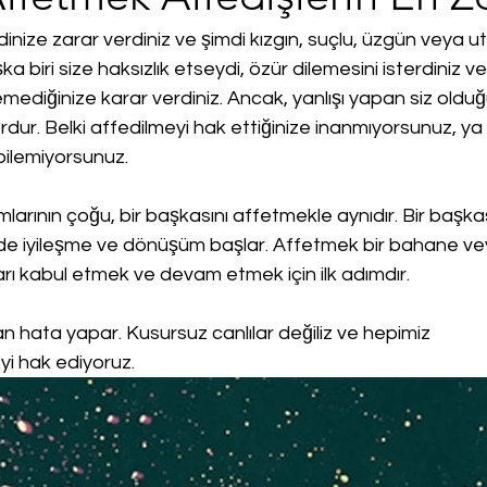
nize zarar verdiniz ve şimdi kızgın, suçlu, üzgün veya u
a biri size haksızlık etseydi, özür dilemesini isterdiniz v
mediğinize karar verdiniz. Ancak, yanlışı yapan siz olduğ
dur. Belki affedilmeyi hak ettiğinize inanmıyorsunuz, ya 
bilemiyorsunuz.
arının çoğu, bir başkasını affetmekle aynıdır. Bir başka
izde iyileşme ve dönüşüm başlar. Affetmek bir bahane v
ları kabul etmek ve devam etmek için ilk adımdır.
n hata yapar. Kusursuz canlılar değiliz ve hepimiz 
i hak ediyoruz.