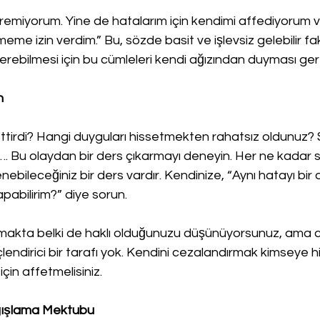
tiremiyorum. Yine de hatalarım için kendimi affediyorum 
 izin verdim.” Bu, sözde basit ve işlevsiz gelebilir faka
rebilmesi için bu cümleleri kendi ağızından duyması gere
n
ettirdi? Hangi duyguları hissetmekten rahatsız oldunuz? S
ğı…. Bu olaydan bir ders çıkarmayı deneyin. Her ne kadar s
nebileceğiniz bir ders vardır. Kendinize, “Aynı hatayı bir
abilirim?” diye sorun. 
rmakta belki de haklı olduğunuzu düşünüyorsunuz, ama 
çlendirici bir tarafı yok. Kendini cezalandırmak kimseye h
çin affetmelisiniz. 
ağışlama Mektubu