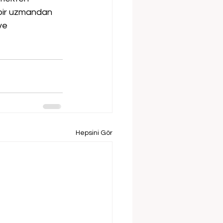
 bir uzmandan 
ve 
Hepsini Gör