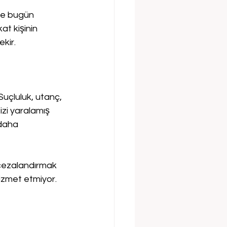
ve bugün 
t kişinin 
kir.
uçluluk, utanç, 
izi yaralamış 
 daha 
cezalandırmak 
izmet etmiyor. 