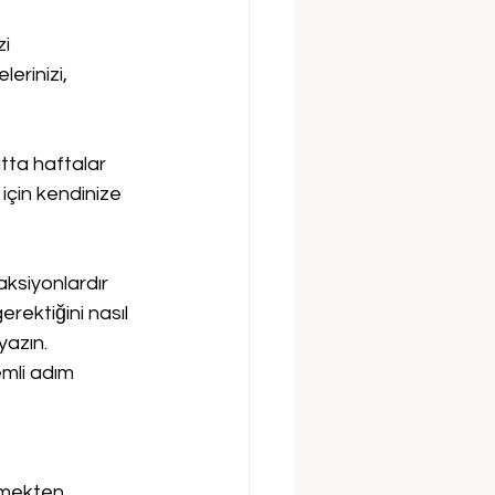
i 
erinizi, 
ta haftalar 
için kendinize 
ksiyonlardır 
rektiğini nasıl 
yazın. 
mli adım 
tmekten 