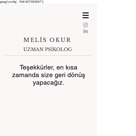
gtag('config', 'AW-367383947');
MELİS OKUR​​
UZMAN PSİKOLOG
Teşekkürler, en kısa
zamanda size geri dönüş
yapacağız.